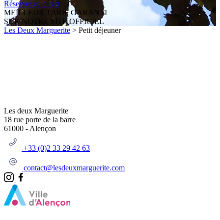
Réserver en direct
MEILLEUR TARIF GARANTI
SUR NOTRE SITE OFFICIEL
Les Deux Marguerite
>
Petit déjeuner
Les deux Marguerite
18 rue porte de la barre
61000
-
Alençon
+33 (0)2 33 29 42 63
contact@lesdeuxmarguerite.com